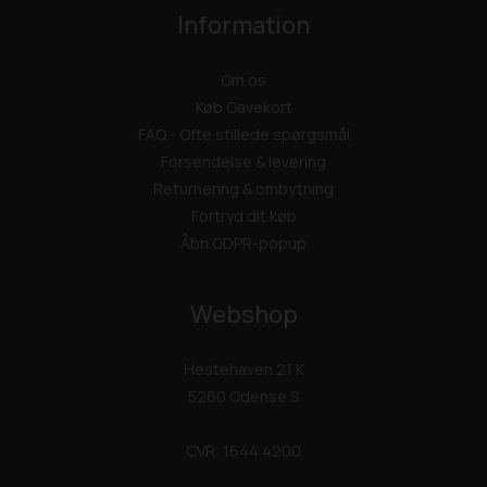
Information
Om os
Køb Gavekort
FAQ - Ofte stillede spørgsmål
Forsendelse & levering
Returnering & ombytning
Fortryd dit køb
Åbn GDPR-popup
Webshop
Hestehaven 21 K
5260 Odense S
CVR: 1644 4200