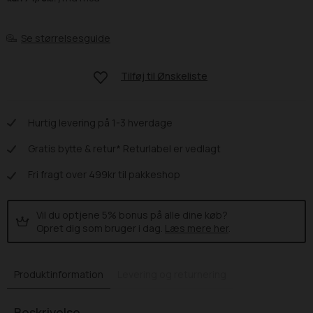
Se størrelsesguide
Tilføj til
Ønskeliste
Hurtig levering på 1-3 hverdage
Gratis bytte & retur* Returlabel er vedlagt
Fri fragt over 499kr til pakkeshop
Vil du optjene 5% bonus på alle dine køb?
Opret dig som bruger i dag.
Læs mere her
.
Produktinformation
Levering og returnering
Beskrivelse