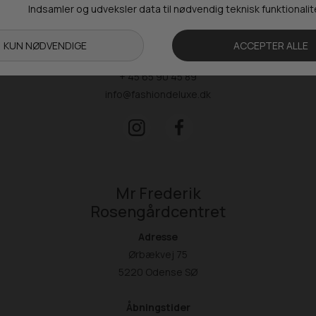
Tors: 09.00-17.00
Fre: 09.00-15.30
Kontakt
+ 45 65 90 45 89
info@fashiondeluxe.dk
Mr Frederik
Rosengårdcentret
Adresse
Ørbækvej 75
5220 Odense SØ
Åbningstider