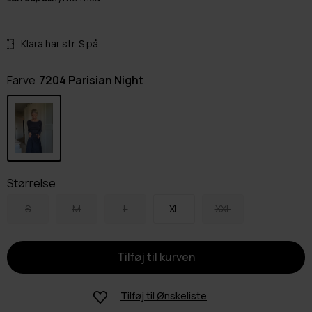
Klara har str. S på
Farve
7204 Parisian Night
Størrelse
S
M
L
XL
XXL
Tilføj til
Ønskeliste