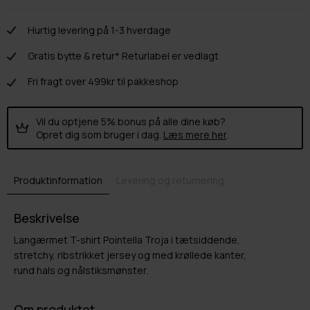
Hurtig levering på 1-3 hverdage
Gratis bytte & retur* Returlabel er vedlagt
Fri fragt over 499kr til pakkeshop
Vil du optjene 5% bonus på alle dine køb?
Opret dig som bruger i dag.
Læs mere her
.
Produktinformation
Levering og returnering
Beskrivelse
Langærmet T-shirt Pointella Troja i tætsiddende,
stretchy, ribstrikket jersey og med krøllede kanter,
rund hals og nålstiksmønster.
Om produktet