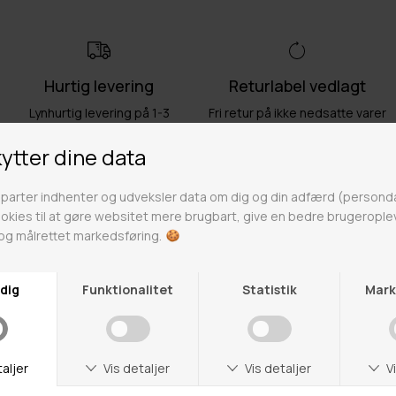
Hurtig levering
Returlabel vedlagt
Lynhurtig levering på 1-3
Fri retur på ikke nedsatte varer
hverdage
Fri fragt over 499kr
Click & Collect
Gratis til GLS & DAO pakkeshop
Alle hverdage på lager i
Odense
Butikker