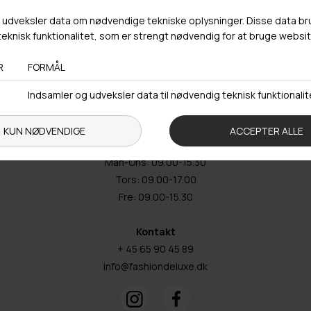
Webshop lager
Adresse
Hestehaven 21 K
5260 Odense S
Åbningstider
Man-Ons: 09.00-15.30
Tors: 09.00-17.00
Fre: 09.00-15.30
Kontakt
+ 45 65 90 45 89
info@fashiondeluxe.dk