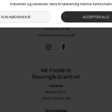
Tors: 09.00-17.00
Fre: 09.00-15.30
Kontakt
+ 45 65 90 45 89
info@fashiondeluxe.dk
Mr Frederik
Rosengårdcentret
Adresse
Ørbækvej 75
5220 Odense SØ
Åbningstider