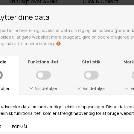
Fri fragt over 499kr
Click & Collect
Gratis til GLS & DAO pakkeshop
Alle hverdage på lager i
Odense
Butikker
Webshop lager
Adresse
Hestehaven 21 K
5260 Odense S
Åbningstider
Man-Ons: 09.00-15.30