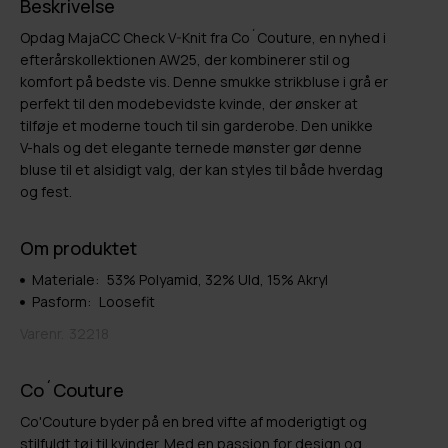
Beskrivelse
Opdag MajaCC Check V-Knit fra Co´Couture, en nyhed i
efterårskollektionen AW25, der kombinerer stil og
komfort på bedste vis. Denne smukke strikbluse i grå er
perfekt til den modebevidste kvinde, der ønsker at
tilføje et moderne touch til sin garderobe. Den unikke
V-hals og det elegante ternede mønster gør denne
bluse til et alsidigt valg, der kan styles til både hverdag
og fest.
Om produktet
Materiale:
53% Polyamid, 32% Uld, 15% Akryl
Pasform:
Loosefit
Varenr.
32218
Co´Couture
Co'Couture byder på en bred vifte af moderigtigt og
stilfuldt tøj til kvinder. Med en passion for design og