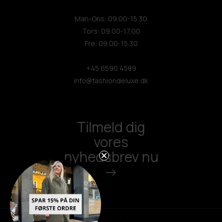
Man-Ons: 09.00-15.30
Tors: 09.00-17.00
Fre: 09.00-15.30
+45 6590 4589
info@fashiondeluxe.dk
Tilmeld dig
vores
nyhedsbrev nu
->