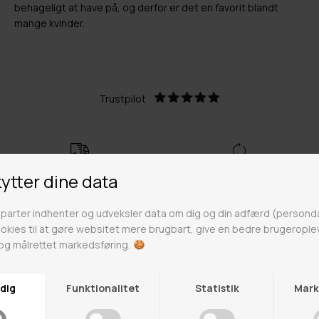
behageligt at have på, og derfor er det en favorit blandt
mange kvinder.
Trustpilot
Hurtig levering
Returlabel vedlagt
Lynhurtig levering på 1-3
Fri retur på ikke nedsatte varer
hverdage
Fri fragt over 499kr
Click & Collect
Gratis til GLS & DAO pakkeshop
Alle hverdage på lager i