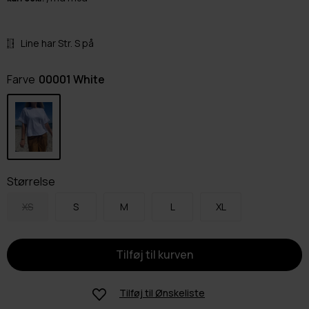
Line har Str. S på
Farve
00001 White
Størrelse
XS
S
M
L
XL
Tilføj til
Ønskeliste