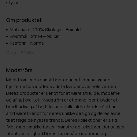
styling.
Om produktet
Materiale:
100% Økologisk Bomuld
Brystmål:
Str. M = 90 cm
Pasform:
Normal
Varenr.
59004
Modström
Modström er en dansk tøjproducent, der har vundet
hjerterne hos modebevidste kvinder over hele verden.
Deres produkter er kendt for at være stilfulde, moderne
og af høj kvalitet. Modström er et brand, der tilbyder et
bredt udvalg af tøj til kvinder i alle aldre. Modström har
altid været kendt for deres unikke design og deres evne
til at følge de nyeste trends. Deres kollektioner er altid
fyldt med smukke farver, mønstre og teksturer, der passer
til enhver lejlighed Deres tøj er både moderne og