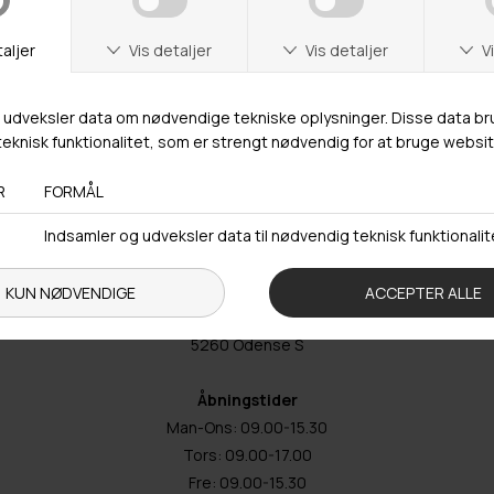
Odense
Butikker
Webshop lager
Adresse
Hestehaven 21 K
5260 Odense S
Åbningstider
Man-Ons: 09.00-15.30
Tors: 09.00-17.00
Fre: 09.00-15.30