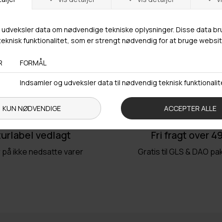
af klassisk og moderne stil, der er perfekt til enhver
lejlighed.
Trustpilot
urlabel vedlagt
Fri fragt over 4
r på ikke nedsatte varer
Gratis til GLS & DAO p