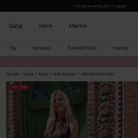
Hurtig levering på 1-3 dage
Dame
Herre
Mærker
Tøj
Nyheder
SUMMER SALE
Festtøj
Forside
Dame
Kjoler
Sofie Schnoor
MELSW MAXI KJOLE
SALE -25%