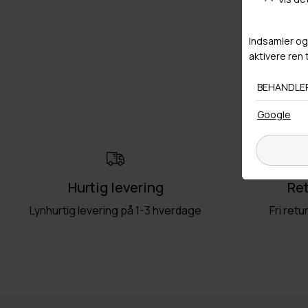
Hurtig levering
Ret
Lynhurtig levering på 1-3 hverdage
Fri retu