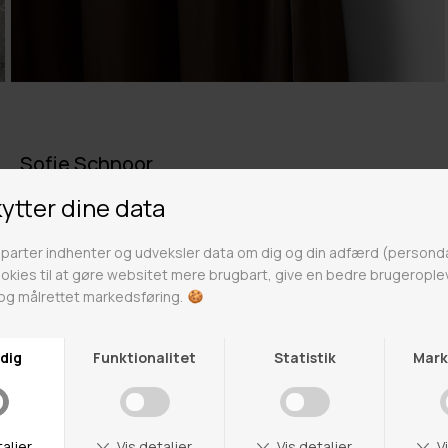
Sofie Schnoor
Sofie Schnoor er et dansk modebrand kendt for sin
unikke stil og høje kvalitet. Sofie Schnoor er en dansk
designer, der har skabt en kollektion af tøj, sko og
accessories, der er inspireret af hendes egen
personlige stil og æstetik. Sofie Schnoor er designet
til den moderne kvinde, der ønsker et stilfuldt og
elegant look. Sortimentet er fyldt med smukke
detaljer, der er med til at skabe en unik og personlig
stil. brandet er kendt for at bruge de bedste
materialer og teknikker, hvilket gør hendes produkter
til noget helt særligt. Sofie Schnoor tøj er en blanding