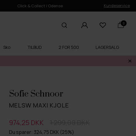
Kundeservice
Click & Collect i Odense
0
Sko
TILBUD
2 FOR 500
LAGERSALG
Sofie Schnoor
MELSW MAXI KJOLE
974,25 DKK
1.299,00 DKK
Du sparer: 324,75 DKK (25%)