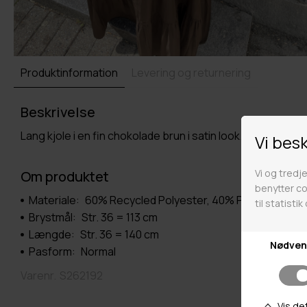
Produktinformation
Levering og returnering
Beskrivelse
Lang kjole i en fin chokolade brun i satin look.
Om produktet
Materiale:
60% Recycled Polyester, 40% Polyester
Brystmål:
Str. 36 = 113 cm
Længde:
Str. 36 = 140 cm
Pasform:
Normal
Varenr.
S262192