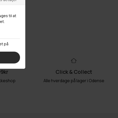
99kr
Click & Collect
akkeshop
Alle hverdage på lager i Odense