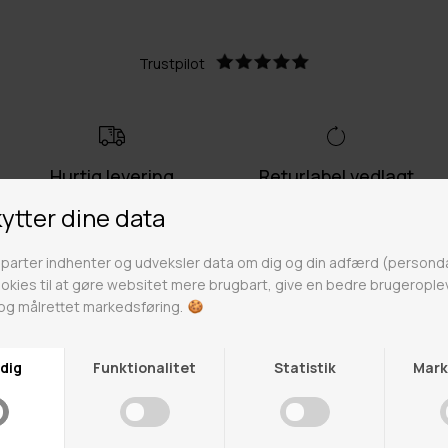
Trustpilot
Hurtig levering
Returlabel vedlagt
Lynhurtig levering på 1-3
Fri retur på ikke nedsatte varer
hverdage
Fri fragt over 499kr
Click & Collect
Gratis til GLS & DAO pakkeshop
Alle hverdage på lager i
Odense