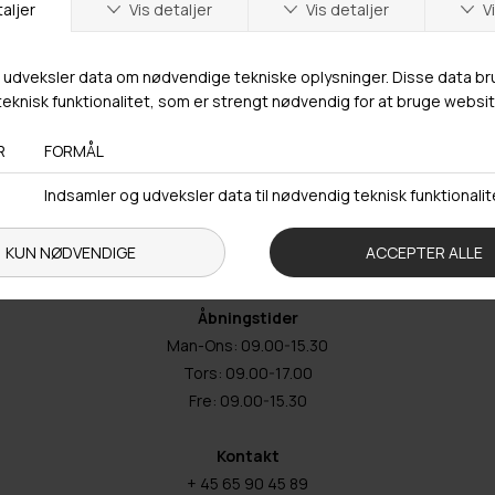
Butikker
Webshop lager
Adresse
Hestehaven 21 K
5260 Odense S
Åbningstider
Man-Ons: 09.00-15.30
Tors: 09.00-17.00
Fre: 09.00-15.30
Kontakt
+ 45 65 90 45 89