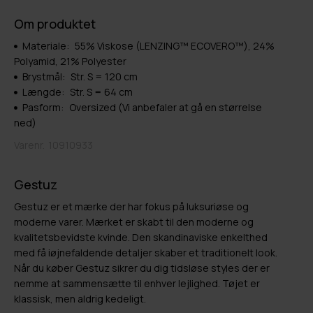
Om produktet
Materiale:
55% Viskose (LENZING™ ECOVERO™), 24%
Polyamid, 21% Polyester
Brystmål:
Str. S = 120 cm
Længde:
Str. S = 64 cm
Pasform:
Oversized (Vi anbefaler at gå en størrelse
ned)
Varenr.
10910933
Gestuz
Gestuz er et mærke der har fokus på luksuriøse og
moderne varer. Mærket er skabt til den moderne og
kvalitetsbevidste kvinde. Den skandinaviske enkelthed
med få iøjnefaldende detaljer skaber et traditionelt look.
Når du køber Gestuz sikrer du dig tidsløse styles der er
nemme at sammensætte til enhver lejlighed. Tøjet er
klassisk, men aldrig kedeligt.