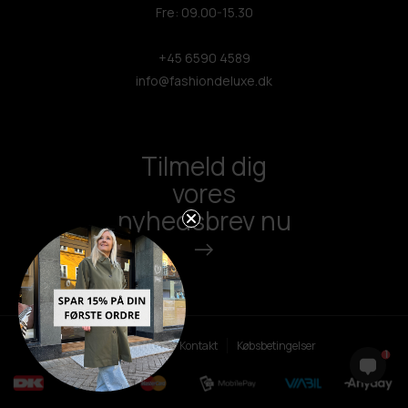
Fre: 09.00-15.30
+45 6590 4589
info@fashiondeluxe.dk
Tilmeld dig
vores
nyhedsbrev nu
->
Persondatapolitik
Kontakt
Købsbetingelser
1