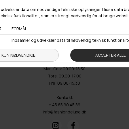
Webshop lager
Adresse
Hestehaven 21 K
5260 Odense S
Åbningstider
Man-Ons: 09.00-15.30
Tors: 09.00-17.00
Fre: 09.00-15.30
Kontakt
+ 45 65 90 45 89
info@fashiondeluxe.dk