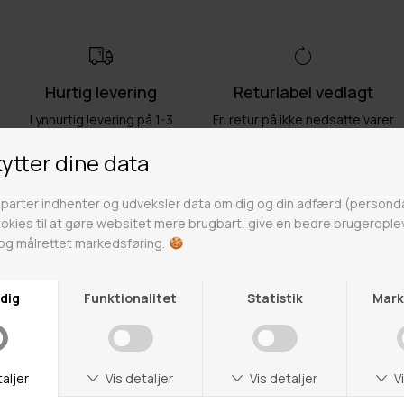
Hurtig levering
Returlabel vedlagt
Lynhurtig levering på 1-3
Fri retur på ikke nedsatte varer
hverdage
Fri fragt over 499kr
Click & Collect
Gratis til GLS & DAO pakkeshop
Alle hverdage på lager i
Odense
Butikker