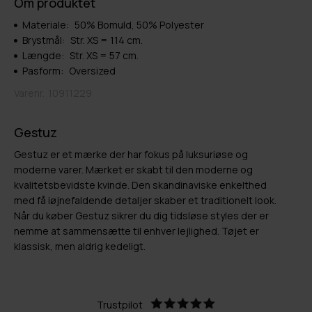
Om produktet
Materiale:
50% Bomuld, 50% Polyester
Brystmål:
Str. XS = 114 cm.
Længde:
Str. XS = 57 cm.
Pasform:
Oversized
Varenr.
10911229
Gestuz
Gestuz er et mærke der har fokus på luksuriøse og
moderne varer. Mærket er skabt til den moderne og
kvalitetsbevidste kvinde. Den skandinaviske enkelthed
med få iøjnefaldende detaljer skaber et traditionelt look.
Når du køber Gestuz sikrer du dig tidsløse styles der er
nemme at sammensætte til enhver lejlighed. Tøjet er
klassisk, men aldrig kedeligt.
Trustpilot