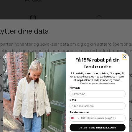
Fri fragt over 499kr
Click & Collect
Gratis til GLS & DAO pakkeshop
Alle hverdage på lager i
Odense
Få 15% rabat på din
første ordre
Tilmeld dig vores nyhedsklub og få adgang til
eksklusive tilbud, de nyeste trends og masser
Butikker
af inspiration til både kvinder og mænd.
*Rabatkoden gælder ikke nedsatte varer.
Fornavn
E-mail
Webshop lager
Telefonnummer
Adresse
Hestehaven 21 K
Ja tak - Send mig rabatkoden