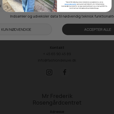
5260 Odense S
*Ved at tilmelde dig vores nyhedsbrev accepterer du vores
persondatapolitik
, og du giver samtykke til, at vi må sende dig
markedsføring inden for vores produktsortiment via e-mail og SMS. Du
kan til enhver tid trække dit samtykke tilbage.
Åbningstider
Man-Ons: 09.00-15.30
Tors: 09.00-17.00
Fre: 09.00-15.30
Kontakt
+ 45 65 90 45 89
info@fashiondeluxe.dk
Mr Frederik
Rosengårdcentret
Adresse