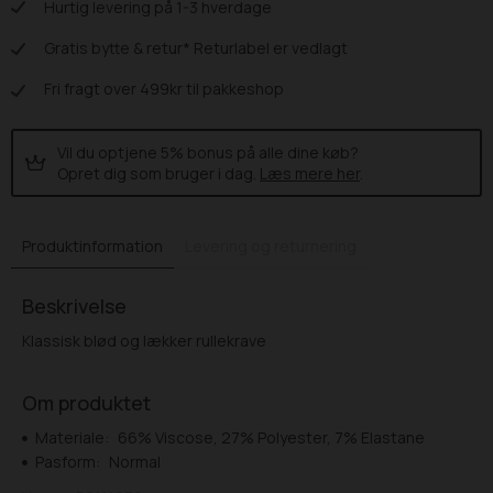
Hurtig levering på 1-3 hverdage
Gratis bytte & retur* Returlabel er vedlagt
Fri fragt over 499kr til pakkeshop
Vil du optjene 5% bonus på alle dine køb?
Opret dig som bruger i dag.
Læs mere her
.
Produktinformation
Levering og returnering
Beskrivelse
Klassisk blød og lækker rullekrave
Om produktet
Materiale:
66% Viscose, 27% Polyester, 7% Elastane
Pasform:
Normal