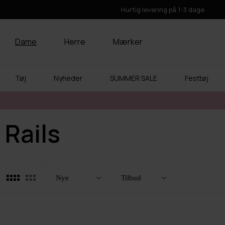
Hurtig levering på 1-3 dage
Dame
Herre
Mærker
Tøj
Nyheder
SUMMER SALE
Festtøj
Rails
Filtre
Luk
Nye
Tilbud