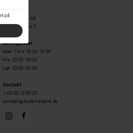
Adresse
Vestergade 48
5000 Odense C
Åbningstider
Man-Tors: 10.00-18.00
Fre: 10.00-19.00
Lør: 10.00-16.00
Kontakt
+ 45 66 12 38 25
kontakt@butikfrederik.dk