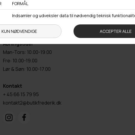
Adresse
Ørbækvej 75
5220 Odense SØ
Åbningstider
Man-Tors: 10.00-19.00
Fre: 10.00-19.00
Lør & Søn: 10.00-17.00
Kontakt
+ 45 66 15 79 95
kontakt2@butikfrederik.dk