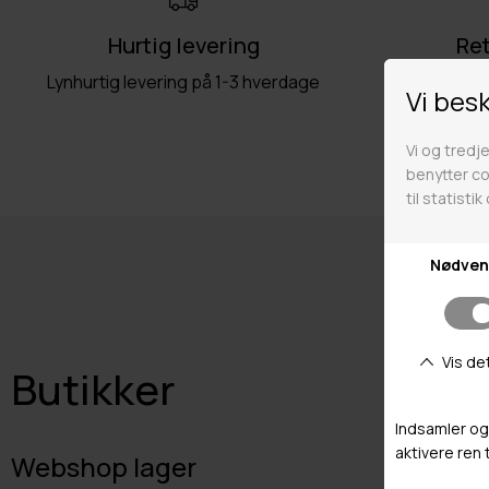
Hurtig levering
Ret
Lynhurtig levering på 1-3 hverdage
Fri retu
Butikker
Webshop lager