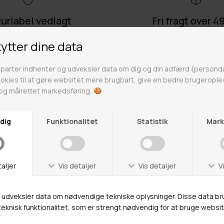
urlabel vedlagt
Fri fragt over 4
r på ikke nedsatte varer
Gratis til GLS & DAO p
Mr Frederik Rosengårdcentret