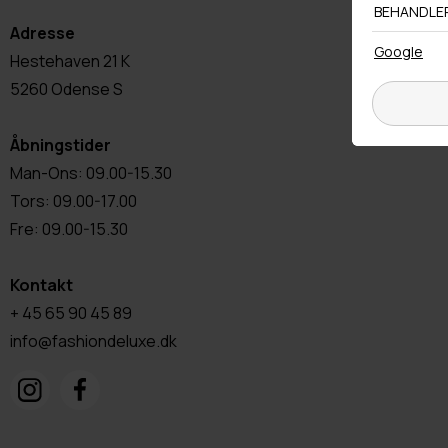
Adresse
Hestehaven 21 K
5260 Odense S
Åbningstider
Man-Ons: 09.00-15.30
Tors: 09.00-17.00
Fre: 09.00-15.30
Kontakt
+ 45 65 90 45 89
info@fashiondeluxe.dk