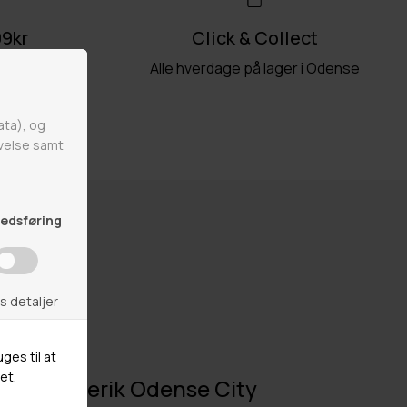
99kr
Click & Collect
akkeshop
Alle hverdage på lager i Odense
Mr Frederik Odense City