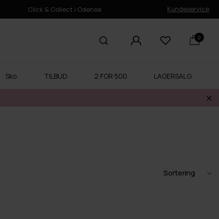
Kundeservice
Click & Collect i Odense
0
Sko
TILBUD
2 FOR 500
LAGERSALG