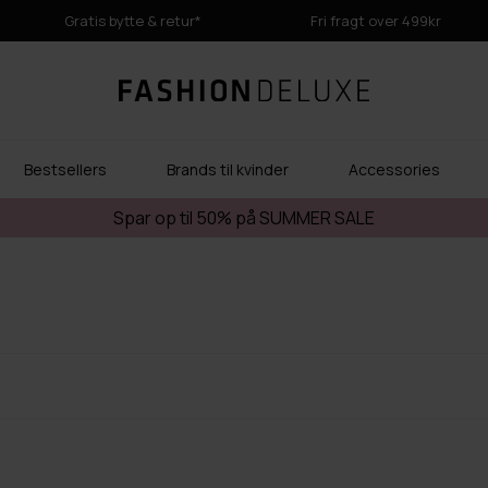
Gratis bytte & retur*
Fri fragt over 499kr
Bestsellers
Brands til kvinder
Accessories
Spar op til 50% på SUMMER SALE