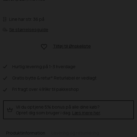
Line har str. 36 på
Se størrelsesguide
Tilføj til
Ønskeliste
Hurtig levering på 1-3 hverdage
Gratis bytte & retur* Returlabel er vedlagt
Fri fragt over 499kr til pakkeshop
Vil du optjene 5% bonus på alle dine køb?
Opret dig som bruger i dag.
Læs mere her
.
Produktinformation
Levering og returnering