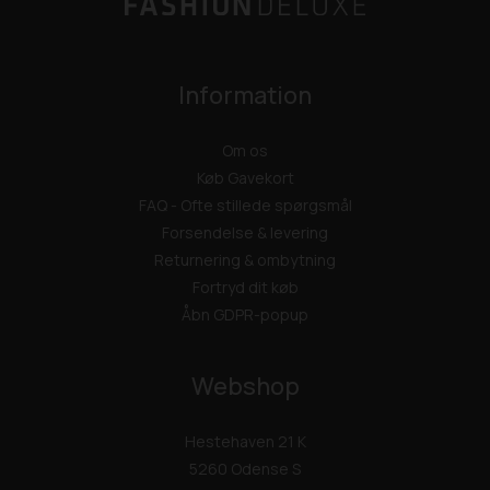
Information
Om os
Køb Gavekort
FAQ - Ofte stillede spørgsmål
Forsendelse & levering
Returnering & ombytning
Fortryd dit køb
Åbn GDPR-popup
Webshop
Hestehaven 21 K
5260 Odense S