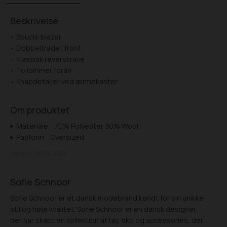
Beskrivelse
• Bouclé blazer
• Dobbeltradet front
• Klassisk reverskrave
• To lommer foran
• Knapdetaljer ved ærmekanter
Om produktet
Materiale:
70% Polyester 30% Wool
Pasform:
Oversized
Varenr.
S254360
Sofie Schnoor
Sofie Schnoor er et dansk modebrand kendt for sin unikke
stil og høje kvalitet. Sofie Schnoor er en dansk designer,
der har skabt en kollektion af tøj, sko og accessories, der