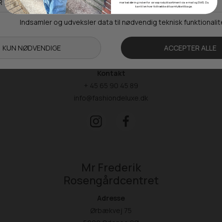
markedsføring inden for vores produktsortiment via e-mail og SMS. Du
kan til enhver tid trække dit samtykke tilbage.
Åbningstider
Man-Ons: 09.00-15.30
Tors: 09.00-17.00
Fre: 09.00-15.30
Kontakt
+ 45 65 90 45 89
info@fashiondeluxe.dk
Mr Frederik
Rosengårdcentret
Adresse
Ørbækvej 75