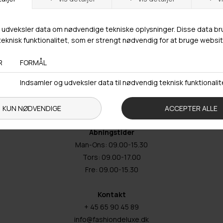
Butikker
Webshop lager
Adresse
Hestehaven 21 K
5260 Odense S
Åbningstider
Man-Ons: 09.00-15.30
Tors: 09.00-17.00
Fre: 09.00-15.30
Kontakt
+ 45 65 90 45 89
info@fashiondeluxe.dk