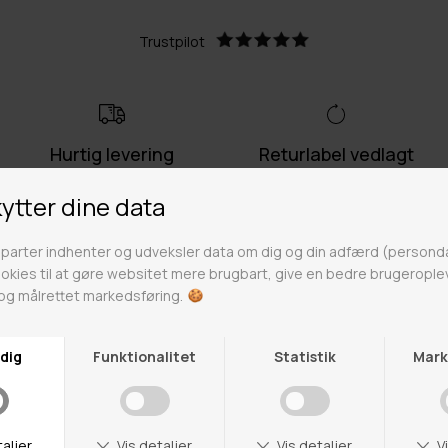
Trustpilot
Hurtig levering
Returlabel vedlagt
Lynhurtig levering på 1-3
Fri retur på ikke nedsatte varer
hverdage
Fri fragt over 499kr
Click & Collect
Gratis til GLS & DAO pakkeshop
Alle hverdage på lager i
Odense