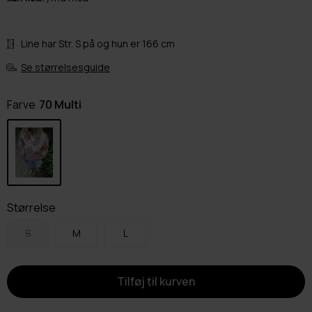
Line har Str. S på og hun er 166 cm
Se størrelsesguide
Farve
70 Multi
Størrelse
S
M
L