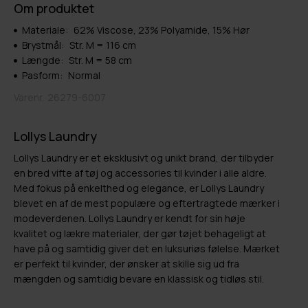
Om produktet
Materiale:
62% Viscose, 23% Polyamide, 15% Hør
Brystmål:
Str. M = 116 cm
Længde:
Str. M = 58 cm
Pasform:
Normal
Varenr.
26279-6007
Lollys Laundry
Lollys Laundry er et eksklusivt og unikt brand, der tilbyder
en bred vifte af tøj og accessories til kvinder i alle aldre.
Med fokus på enkelthed og elegance, er Lollys Laundry
blevet en af de mest populære og eftertragtede mærker i
modeverdenen. Lollys Laundry er kendt for sin høje
kvalitet og lækre materialer, der gør tøjet behageligt at
have på og samtidig giver det en luksuriøs følelse. Mærket
er perfekt til kvinder, der ønsker at skille sig ud fra
mængden og samtidig bevare en klassisk og tidløs stil.