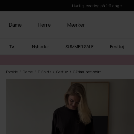
Hurtig levering på 1-3 dage
Dame
Herre
Mærker
Tøj
Nyheder
SUMMER SALE
Festtøj
Forside
Dame
T-Shirts
Gestuz
GZtimune t-shirt