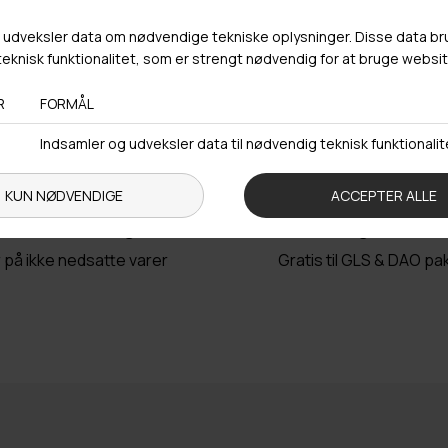
Trustpilot
urlabel vedlagt
Fri fragt over 4
r på ikke nedsatte varer
Gratis til GLS & DAO p