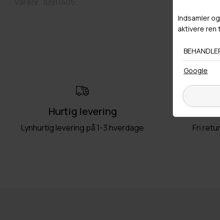
Varenr.
10911405
Hurtig levering
Ret
Lynhurtig levering på 1-3 hverdage
Fri retu