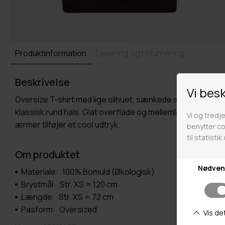
Produktinformation
Levering og returnering
Beskrivelse
Oversize T-shirt med lige silhuet, sænkede skuldre og
klassisk rund hals. Glat overflade og mellemlange
ærmer tilføjer et cool udtryk.
Om produktet
Materiale:
100% Bomuld (Økologisk)
Brystmål:
Str. XS = 120 cm
Længde:
Str. XS = 72 cm
Pasform:
Oversized