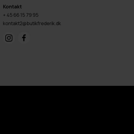
Kontakt
+ 45 66 15 79 95
kontakt2@butikfrederik.dk