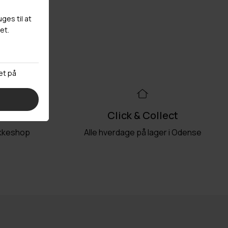
99kr
Click & Collect
akkeshop
Alle hverdage på lager i Odense