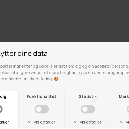
Gestuz
Gestuz er et mærke der har fokus på luksuriøse og
moderne varer. Mærket er skabt til den moderne og
kvalitetsbevidste kvinde. Den skandinaviske enkelthed
med få iøjnefaldende detaljer skaber et traditionelt
look. Når du køber Gestuz sikrer du dig tidsløse styles
der er nemme at sammensætte til enhver lejlighed.
Tøjet er klassisk, men aldrig kedeligt.