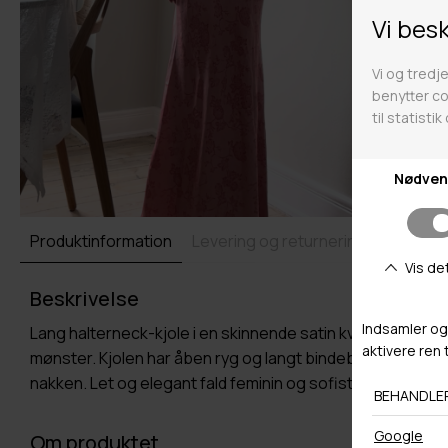
Produktinformation
Levering og returnering
Beskrivelse
Lang halterneck-kjole i en skinnende satin kvalitet.med
mønster. Kjolen har åben ryg og langt bindebånd i
nakken. Let og elegant fald feminin og sofistikeret.
Om produktet