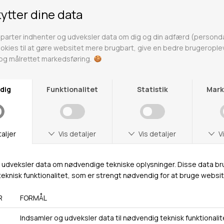
Neo Noir
Neo Noir er et modebrand, der har taget
modeverdenen med storm med deres stilfulde og
elegante kollektioner. Brandet er kendt for deres
moderne og feminine designs, der er skabt til den
selvbevidste og stilbevidste kvinde. Neo Noir er