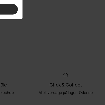
99kr
Click & Collect
akkeshop
Alle hverdage på lager i Odense