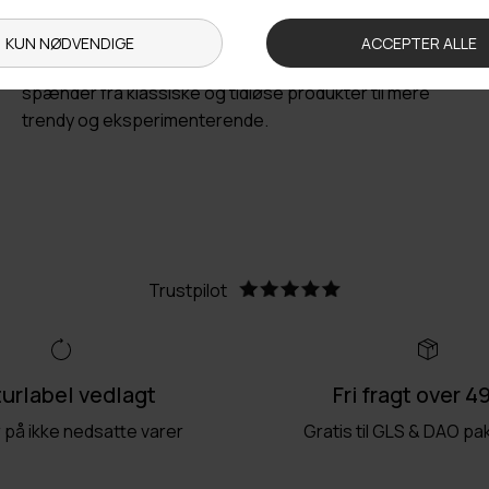
inspireret af den skandinaviske minimalisme, og
samtidig kendetegnet ved en høj grad af kvalitet og
detaljer. Neo Noir tilbyder en bred vifte af styles, der
spænder fra klassiske og tidløse produkter til mere
trendy og eksperimenterende.
Trustpilot
urlabel vedlagt
Fri fragt over 4
r på ikke nedsatte varer
Gratis til GLS & DAO p