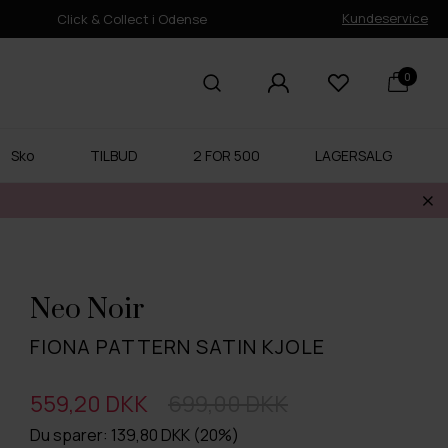
Kundeservice
Click & Collect i Odense
0
Sko
TILBUD
2 FOR 500
LAGERSALG
Neo Noir
FIONA PATTERN SATIN KJOLE
559,20 DKK
699,00 DKK
Du sparer: 139,80 DKK (20%)