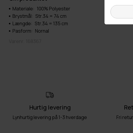
Materiale:
100% Polyester
Brystmål:
Str.34 = 74 cm
Længde:
Str.34 = 135 cm
Pasform:
Nornal
Varenr.
168367
Hurtig levering
Ret
Lynhurtig levering på 1-3 hverdage
Fri retu