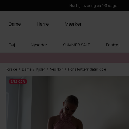
Hurtig levering på 1-3 dage
Dame
Herre
Mærker
Tøj
Nyheder
SUMMER SALE
Festtøj
Forside
Dame
Kjoler
Neo Noir
Fiona Pattern Satin Kjole
SALE -20%