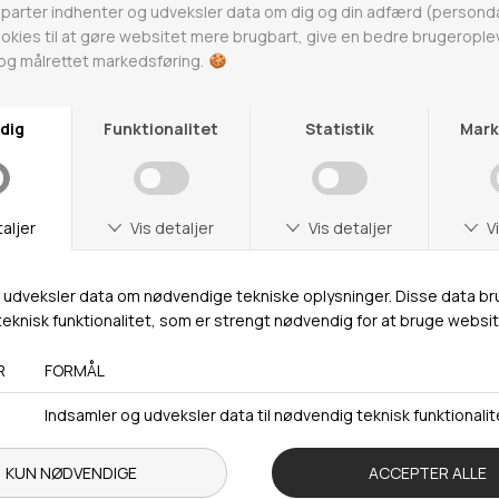
Webshop lager
Adresse
Hestehaven 21 K
5260 Odense S
Åbningstider
Man-Ons: 09.00-15.30
Tors: 09.00-17.00
Fre: 09.00-15.30
Kontakt
+ 45 65 90 45 89
info@fashiondeluxe.dk