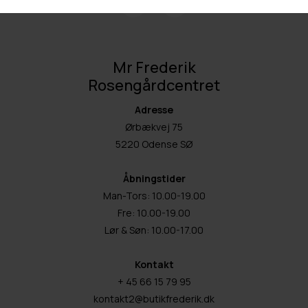
Mr Frederik
Rosengårdcentret
Adresse
Ørbækvej 75
5220 Odense SØ
Åbningstider
Man-Tors: 10.00-19.00
Fre: 10.00-19.00
Lør & Søn: 10.00-17.00
Kontakt
+ 45 66 15 79 95
kontakt2@butikfrederik.dk