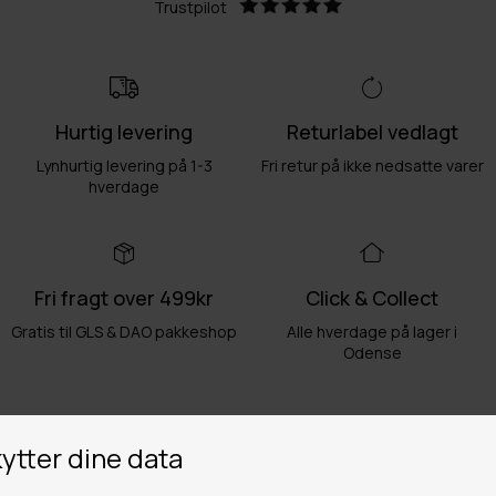
Trustpilot
Hurtig levering
Returlabel vedlagt
Lynhurtig levering på 1-3
Fri retur på ikke nedsatte varer
hverdage
Fri fragt over 499kr
Click & Collect
Gratis til GLS & DAO pakkeshop
Alle hverdage på lager i
Odense
Butikker