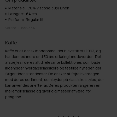
Materiale:
70% Viscose,30% Linen
Længde:
64 cm
Pasform:
Regular fit
Varenr.
10552334
Kaffe
Kaffe er et dansk modebrand, der blev stiftet i 1993, og
har dermed mere end 30 års erfaring i modeverden. Det
afspejles i deres altid relevante kollektioner, som både
indeholder hverdagsklassikere og festlige nyheder, der
følger tidens tendenser. De ønsker at fejre hverdagen
med deres sortiment, som byder på klassiske styles, der
kan anvendes år efter år. Deres produkter rangerer i en
mellemprisklasse og giver dig masser af værdi for
pengene.