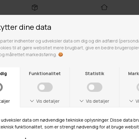
Fri fragt over 499kr
Click & Collect
Gratis til GLS & DAO pakkeshop
Alle hverdage på lager i
Odense
Butikker
Webshop lager
Adresse
Hestehaven 21 K
5260 Odense S