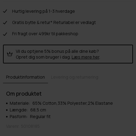
Hurtig levering på 1-3 hverdage
Gratis bytte & retur* Returlabel er vedlagt
Fri fragt over 499kr til pakkeshop
Vil du optjene 5% bonus på alle dine køb?
Opret dig som bruger i dag.
Læs mere her
.
Produktinformation
Levering og returnering
Om produktet
Materiale:
65% Cotton,33% Polyester,2% Elastane
Længde:
68,5 cm
Pasform:
Regular fit
Varenr.
50108185