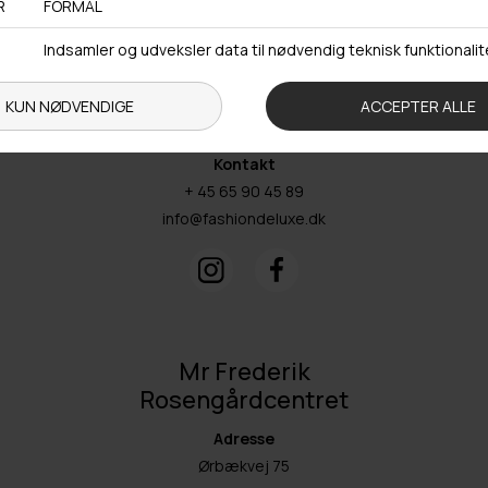
Åbningstider
Man-Ons: 09.00-15.30
Tors: 09.00-17.00
Fre: 09.00-15.30
Kontakt
+ 45 65 90 45 89
info@fashiondeluxe.dk
Mr Frederik
Rosengårdcentret
Adresse
Ørbækvej 75