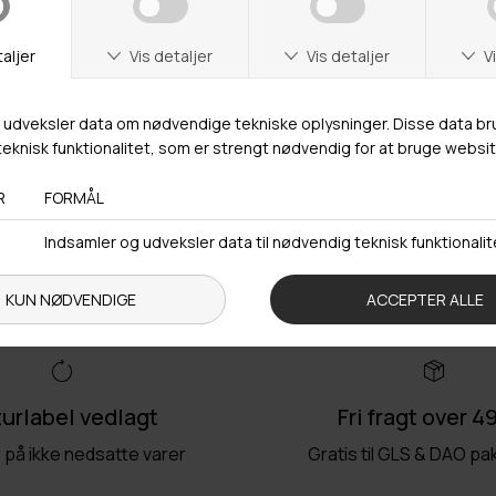
Trustpilot
urlabel vedlagt
Fri fragt over 4
r på ikke nedsatte varer
Gratis til GLS & DAO p