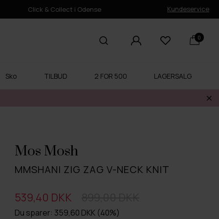
Kundeservice
Click & Collect i Odense
0
Sko
TILBUD
2 FOR 500
LAGERSALG
Mos Mosh
MMSHANI ZIG ZAG V-NECK KNIT
539,40 DKK
899,00 DKK
Du sparer: 359,60 DKK (40%)