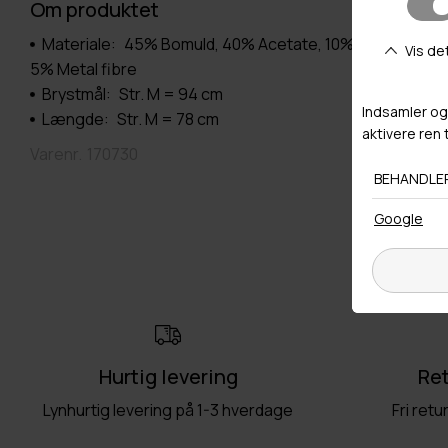
Om produktet
Materiale:
45% Bomuld, 40% Acetate, 10% Polyester,
5% Metal fibre
Brystmål:
Str. M = 94 cm
Længde:
Str. M = 78 cm
Varenr.
170730
Hurtig levering
Ret
Lynhurtig levering på 1-3 hverdage
Fri retu