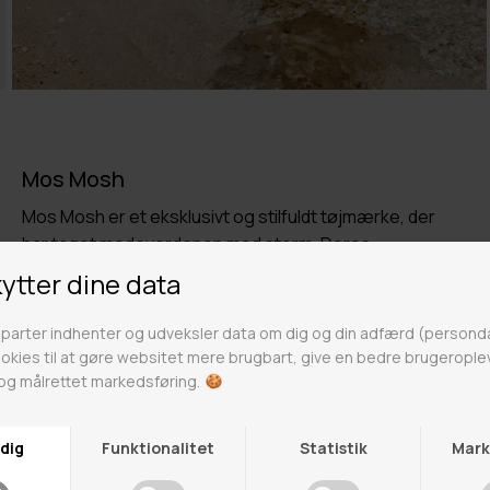
Mos Mosh
Mos Mosh er et eksklusivt og stilfuldt tøjmærke, der
har taget modeverdenen med storm. Deres
kollektioner er designet til kvinder, der ønsker at
udstråle selvtillid og elegance i enhver situation. Med
fokus på kvalitet og detaljer er Mos Mosh et af de
mest eftertragtede tøjmærker på markedet. Mos
Mosh tilbyder en bred vifte af produkter, der spænder
fra jeans og bukser til kjoler og jakker. Deres jeans er
især populære og kendt for deres perfekte pasform
og høje kvalitet. Mos Mosh har også en række skjorter
og bluser, der er perfekte til både arbejde og fritid.