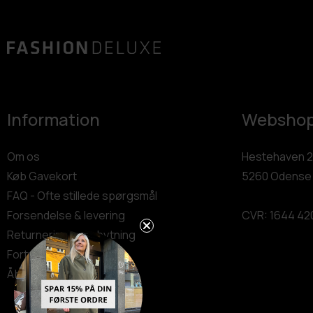
Information
Websho
Om os
Hestehaven 2
Køb Gavekort
5260 Odense
FAQ - Ofte stillede spørgsmål
Forsendelse & levering
CVR: 1644 42
Returnering & ombytning
Fortryd dit køb
Åbn GDPR-popup