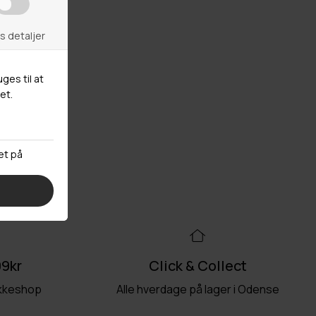
99kr
Click & Collect
akkeshop
Alle hverdage på lager i Odense