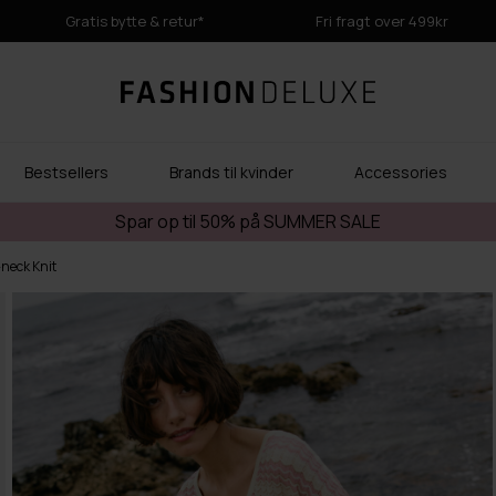
Gratis bytte & retur*
Fri fragt over 499kr
Bestsellers
Brands til kvinder
Accessories
Spar op til 50% på SUMMER SALE
neck Knit