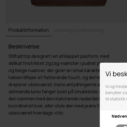
Produktinformation
Levering og returnering
Beskrivelse
Stilfuld top designet i en afslappet pasform, med
delikat finstrikket zigzag-mønster i pudret pink, creme
og beige nuancer, der giver en smuk karakter. V-
halsen tilføjer et flatterende touch, og det lette stof
draperer ubesværet, mens antydningerne af
skinnende lurex fanger lyset på smukkeste vis. Sæt
den sammen med den matchende nederdel for et
koordineret look, eller style den med jeans for
ubesværet hverdags-chic.