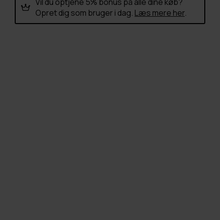
Vil du optjene 5% bonus på alle dine køb?
Opret dig som bruger i dag.
Læs mere her
.