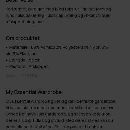
Kortærmet cardigan med blød tekstur, lige pasform og
rund halsudskæring. Fuld knaplukning og ribkant tilføjer
afslappet elegance.
Om produktet
Materiale:
68% Acrylic,12% Polyester,11% Nylon,6%
uld,3% Elastane
Længde:
53 cm
Pasform:
Afslappet
Varenr.
10705114
My Essential Wardrobe
My Essential Wardrobe giver dig den perfekte garderobe.
Vi har samlet de mest essentielle stykker tøj, som enhver
kvinde bør have i sin garderobe, og skabt en kollektion,
der er alsidig, tidløs og stilfuld. Med deres styles kan du
nemt skabe et utal af outfits, der passer til enhver