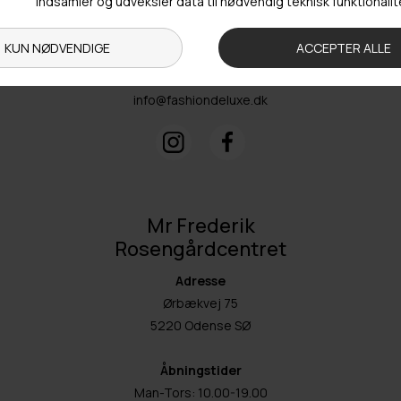
Fre: 09.00-15.30
Kontakt
+ 45 65 90 45 89
info@fashiondeluxe.dk
Mr Frederik
Rosengårdcentret
Adresse
Ørbækvej 75
5220 Odense SØ
Åbningstider
Man-Tors: 10.00-19.00