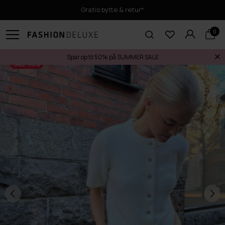
Gratis bytte & retur*
0
Spar op til 50% på SUMMER SALE
SALE -60%