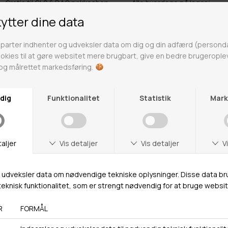
Gratis til GLS & DAO pakkeshop
Alle hverdage på lager i
Odense
Butikker
Webshop lager
Adresse
Hestehaven 21 K
5260 Odense S
Åbningstider
Man-Ons: 09.00-15.30
Tors: 09.00-17.00