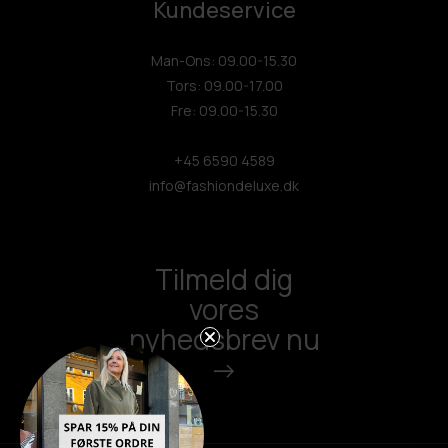
Kundeservice
Man-Ons: 09.00-15.30
Tors: 09.00-17.00
Fre: 09.00-15.30
+45 6590 4589
info@fashiondeluxe.dk
Tilmeld dig
vores
nyhedsbrev nu
->