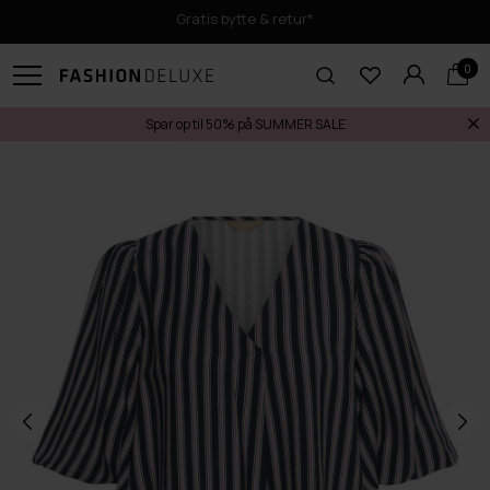
Gratis bytte & retur*
0
Spar op til 50% på SUMMER SALE