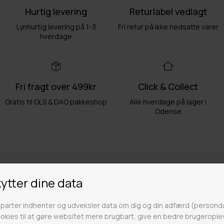
Hurtig levering
Returlabel vedlagt
Lynhurtig levering på 1-3
Fri retur på ikke nedsatte varer
hverdage
Fri fragt over 499kr
Click & Collect
Gratis til GLS & DAO pakkeshop
Alle hverdage på lager i
Odense
Butikker
Webshop lager