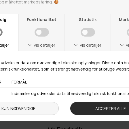
Adresse
Hestehaven 21 K
5260 Odense S
Åbningstider
Man-Ons: 09.00-15.30
Tors: 09.00-17.00
Fre: 09.00-15.30
Kontakt
+ 45 65 90 45 89
info@fashiondeluxe.dk