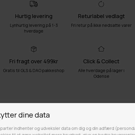
Hurtig levering
Returlabel vedlagt
Lynhurtig levering på 1-3
Fri retur på ikke nedsatte varer
hverdage
Fri fragt over 499kr
Click & Collect
Gratis til GLS & DAO pakkeshop
Alle hverdage på lager i
Odense
Butikker