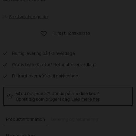
Se størrelsesguide
Tilføj til
Ønskeliste
Hurtig levering på 1-3 hverdage
Gratis bytte & retur* Returlabel er vedlagt
Fri fragt over 499kr til pakkeshop
Vil du optjene 5% bonus på alle dine køb?
Opret dig som bruger i dag.
Læs mere her
.
Produktinformation
Levering og returnering
Beskrivelse