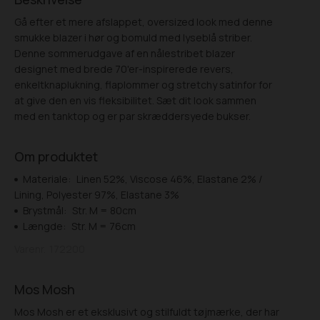
Gå efter et mere afslappet, oversized look med denne
smukke blazer i hør og bomuld med lyseblå striber.
Denne sommerudgave af en nålestribet blazer
designet med brede 70'er-inspirerede revers,
enkeltknaplukning, flaplommer og stretchy satinfor for
at give den en vis fleksibilitet. Sæt dit look sammen
med en tanktop og er par skræddersyede bukser.
Om produktet
Materiale:
Linen 52%, Viscose 46%, Elastane 2% /
Lining, Polyester 97%, Elastane 3%
Brystmål:
Str. M = 80cm
Længde:
Str. M = 76cm
Varenr.
172200
Mos Mosh
Mos Mosh er et eksklusivt og stilfuldt tøjmærke, der har