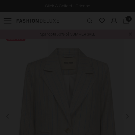
Click & Collect i Odense
0
Spar op til 50% på SUMMER SALE
SALE -20%