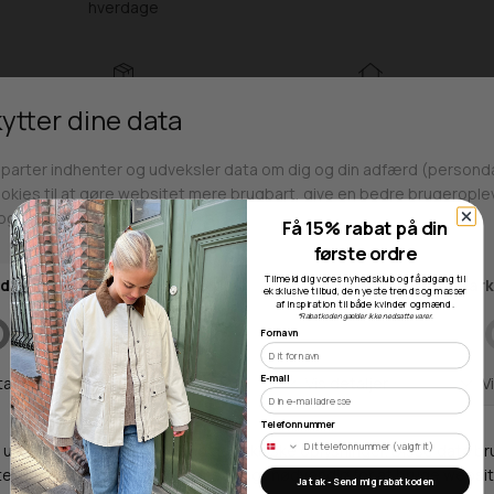
hverdage
Fri fragt over 499kr
Click & Collect
Gratis til GLS & DAO pakkeshop
Alle hverdage på lager i
Odense
Få 15% rabat på din
første ordre
Tilmeld dig vores nyhedsklub og få adgang til
eksklusive tilbud, de nyeste trends og masser
Butikker
af inspiration til både kvinder og mænd.
*Rabatkoden gælder ikke nedsatte varer.
Fornavn
E-mail
Webshop lager
Telefonnummer
Adresse
Ja tak - Send mig rabatkoden
Hestehaven 21 K