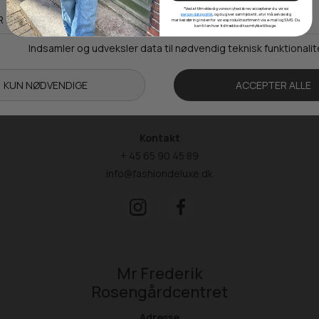
*Ved at tilmelde dig vores nyhedsbrev accepterer du vores
5260 Odense S
persondatapolitik
, og du giver samtykke til, at vi må sende dig
markedsføring inden for vores produktsortiment via e-mail og SMS. Du
kan til enhver tid trække dit samtykke tilbage.
Åbningstider
Man-Ons: 09.00-15.30
Tors: 09.00-17.00
Fre: 09.00-15.30
Kontakt
+ 45 65 90 45 89
info@fashiondeluxe.dk
Mr Frederik
Rosengårdcentret
Adresse