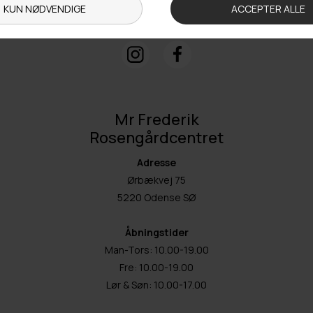
+ 45 65 90 45 89
info@fashiondeluxe.dk
Mr Frederik
Rosengårdcentret
Adresse
Ørbækvej 75
5220 Odense SØ
Åbningstider
Man-Tors: 10.00-19.00
Fre: 10.00-19.00
Lør & Søn: 10.00-17.00