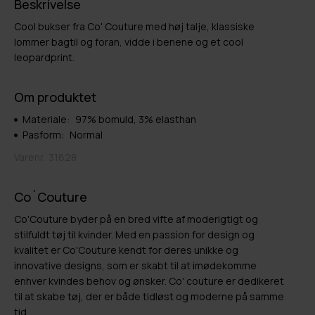
Beskrivelse
Cool bukser fra Co' Couture med høj talje, klassiske
lommer bagtil og foran, vidde i benene og et cool
leopardprint.
Om produktet
Materiale:
97% bomuld, 3% elasthan
Pasform:
Normal
Varenr.
31628
Co´Couture
Co'Couture byder på en bred vifte af moderigtigt og
stilfuldt tøj til kvinder. Med en passion for design og
kvalitet er Co'Couture kendt for deres unikke og
innovative designs, som er skabt til at imødekomme
enhver kvindes behov og ønsker. Co' couture er dedikeret
til at skabe tøj, der er både tidløst og moderne på samme
tid.