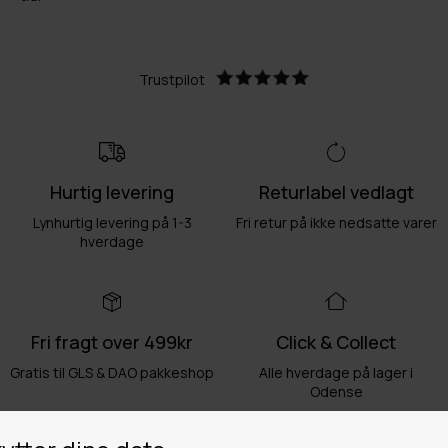
Trustpilot
Hurtig levering
Returlabel vedlagt
Lynhurtig levering på 1-3
Fri retur på ikke nedsatte varer
hverdage
Fri fragt over 499kr
Click & Collect
Gratis til GLS & DAO pakkeshop
Alle hverdage på lager i
Odense