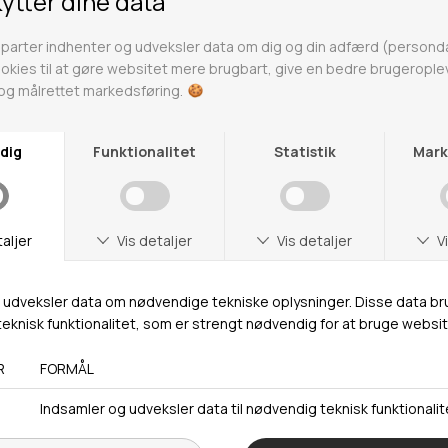
Butikker
Webshop lager
Adresse
Hestehaven 21 K
5260 Odense S
Åbningstider
Man-Ons: 09.00-15.30
Tors: 09.00-17.00
Fre: 09.00-15.30
Kontakt