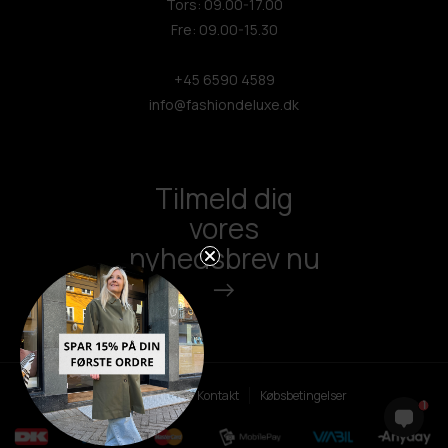
Tors: 09.00-17.00
Fre: 09.00-15.30
+45 6590 4589
info@fashiondeluxe.dk
Tilmeld dig
vores
nyhedsbrev nu
->
Persondatapolitik
Kontakt
Købsbetingelser
1