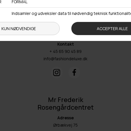
Åbningstider
Man-Ons: 09.00-15.30
Tors: 09.00-17.00
Fre: 09.00-15.30
Kontakt
+ 45 65 90 45 89
info@fashiondeluxe.dk
Mr Frederik
Rosengårdcentret
Adresse
Ørbækvej 75