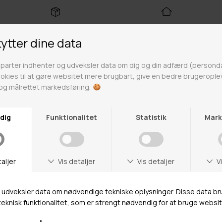
Fri fragt over 499kr
Click & Collect
Gratis til GLS & DAO pakkeshop
Alle hverdage på lager i
Odense
Butikker
Webshop lager
Adresse
Hestehaven 21 K
5260 Odense S