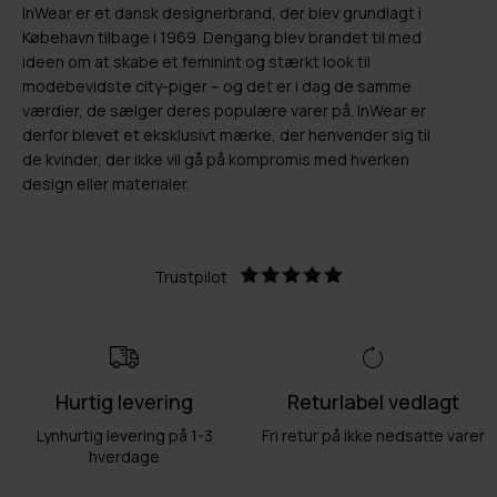
InWear er et dansk designerbrand, der blev grundlagt i
Købehavn tilbage i 1969. Dengang blev brandet til med
ideen om at skabe et feminint og stærkt look til
modebevidste city-piger – og det er i dag de samme
værdier, de sælger deres populære varer på. InWear er
derfor blevet et eksklusivt mærke, der henvender sig til
de kvinder, der ikke vil gå på kompromis med hverken
design eller materialer.
Trustpilot
Hurtig levering
Returlabel vedlagt
Lynhurtig levering på 1-3
Fri retur på ikke nedsatte varer
hverdage