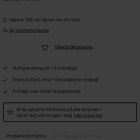
Klara er 168 cm og hun har str. S på
Se størrelsesguide
Tilføj til
Ønskeliste
Hurtig levering på 1-3 hverdage
Gratis bytte & retur* Returlabel er vedlagt
Fri fragt over 499kr til pakkeshop
Vil du optjene 5% bonus på alle dine køb?
Opret dig som bruger i dag.
Læs mere her
.
Produktinformation
Levering og returnering