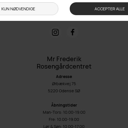
Kontakt
+ 45 65 90 45 89
info@fashiondeluxe.dk
Mr Frederik
Rosengårdcentret
Adresse
Ørbækvej 75
5220 Odense SØ
Åbningstider
Man-Tors: 10.00-19.00
Fre: 10.00-19.00
Lør & Søn: 10.00-17.00