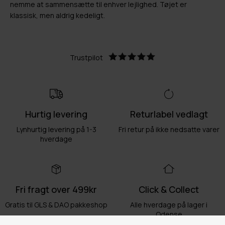
nemme at sammensætte til enhver lejlighed. Tøjet er
klassisk, men aldrig kedeligt.
Trustpilot
Hurtig levering
Returlabel vedlagt
Lynhurtig levering på 1-3
Fri retur på ikke nedsatte varer
hverdage
Fri fragt over 499kr
Click & Collect
Gratis til GLS & DAO pakkeshop
Alle hverdage på lager i
Odense