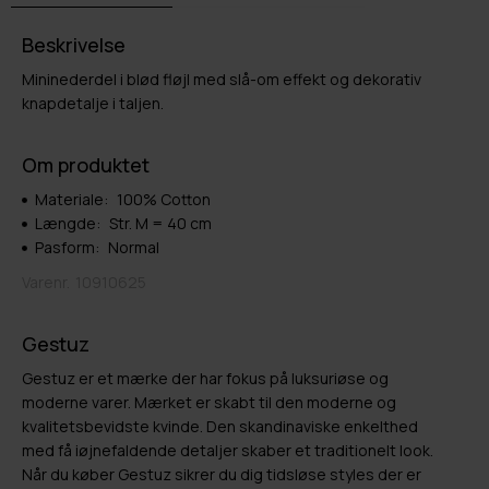
Beskrivelse
Mininederdel i blød fløjl med slå-om effekt og dekorativ
knapdetalje i taljen.
Om produktet
Materiale:
100% Cotton
Længde:
Str. M = 40 cm
Pasform:
Normal
Varenr.
10910625
Gestuz
Gestuz er et mærke der har fokus på luksuriøse og
moderne varer. Mærket er skabt til den moderne og
kvalitetsbevidste kvinde. Den skandinaviske enkelthed
med få iøjnefaldende detaljer skaber et traditionelt look.
Når du køber Gestuz sikrer du dig tidsløse styles der er