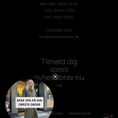
Man-Ons: 09.00-15.30
Tors: 09.00-17.00
Fre: 09.00-15.30
+45 6590 4589
info@fashiondeluxe.dk
Tilmeld dig
vores
nyhedsbrev nu
->
Persondatapolitik
Kontakt
Købsbetingelser
1