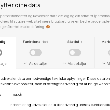
Butikker
Webshop lager
Adresse
Hestehaven 21 K
5260 Odense S
Åbningstider
Man-Ons: 09.00-15.30
Tors: 09.00-17.00
Fre: 09.00-15.30