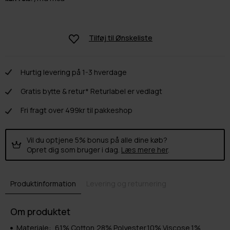
Tilføj til
Ønskeliste
Hurtig levering på 1-3 hverdage
Gratis bytte & retur* Returlabel er vedlagt
Fri fragt over 499kr til pakkeshop
Vil du optjene 5% bonus på alle dine køb?
Opret dig som bruger i dag.
Læs mere her
.
Produktinformation
Levering og returnering
Om produktet
Materiale:
61% Cotton,28% Polyester,10% Viscose,1%