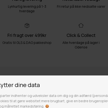
Lynhurtig levering på 1-3
Fri retur på ikke nedsatte varer
hverdage
Fri fragt over 499kr
Click & Collect
Gratis til GLS & DAO pakkeshop
Alle hverdage på lager i
Odense
Butikker
Webshop lager