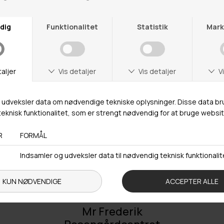
Adresse
Hestehaven 21 K
5260 Odense S
Åbningstider
Man-Ons: 09.00-15.30
Tors: 09.00-17.00
Fre: 09.00-15.30
Kontakt
+ 45 65 90 45 89
info@fashiondeluxe.dk
Mr Frederik