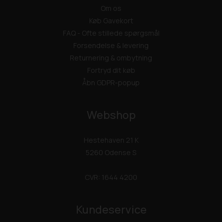
Om os
Køb Gavekort
FAQ - Ofte stillede spørgsmål
Forsendelse & levering
Returnering & ombytning
Fortryd dit køb
Åbn GDPR-popup
Webshop
Hestehaven 21 K
5260 Odense S
CVR: 1644 4200
Kundeservice