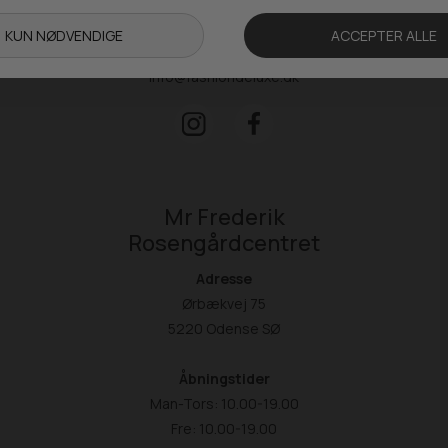
Kontakt
+ 45 65 90 45 89
info@fashiondeluxe.dk
Mr Frederik
Rosengårdcentret
Adresse
Ørbækvej 75
5220 Odense SØ
Åbningstider
Man-Tors: 10.00-19.00
Fre: 10.00-19.00