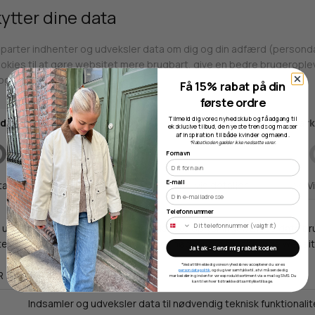
Butikker
Få 15% rabat på din
første ordre
Tilmeld dig vores nyhedsklub og få adgang til
eksklusive tilbud, de nyeste trends og masser
Webshop lager
af inspiration til både kvinder og mænd.
*Rabatkoden gælder ikke nedsatte varer.
Fornavn
Adresse
E-mail
Hestehaven 21 K
5260 Odense S
Telefonnummer
Åbningstider
Ja tak - Send mig rabatkoden
Man-Ons: 09.00-15.30
*Ved at tilmelde dig vores nyhedsbrev accepterer du vores
persondatapolitik
, og du giver samtykke til, at vi må sende dig
markedsføring inden for vores produktsortiment via e-mail og SMS. Du
Tors: 09.00-17.00
kan til enhver tid trække dit samtykke tilbage.
Fre: 09.00-15.30