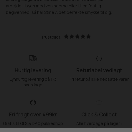
arbejde, i byen med veninderne eller til en festlig
begivenhed, så har Stine A det perfekte smykke til dig.
Trustpilot
Hurtig levering
Returlabel vedlagt
Lynhurtig levering på 1-3
Fri retur på ikke nedsatte varer
hverdage
Fri fragt over 499kr
Click & Collect
Gratis til GLS & DAO pakkeshop
Alle hverdage på lager i
Odense