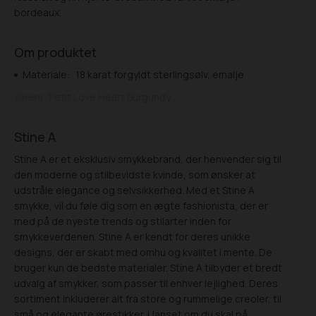
bordeaux.
Om produktet
Materiale:
18 karat forgyldt sterlingsølv, emalje
Varenr.
Petit Love Heart Burgundy
Stine A
Stine A er et eksklusiv smykkebrand, der henvender sig til
den moderne og stilbevidste kvinde, som ønsker at
udstråle elegance og selvsikkerhed. Med et Stine A
smykke, vil du føle dig som en ægte fashionista, der er
med på de nyeste trends og stilarter inden for
smykkeverdenen. Stine A er kendt for deres unikke
designs, der er skabt med omhu og kvalitet i mente. De
bruger kun de bedste materialer. Stine A tilbyder et bredt
udvalg af smykker, som passer til enhver lejlighed. Deres
sortiment inkluderer alt fra store og rummelige creoler, til
små og elegante ørestikker. Uanset om du skal på