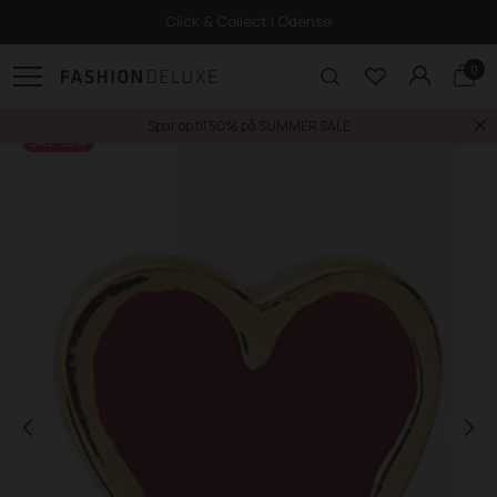
Click & Collect i Odense
0
Spar op til 50% på SUMMER SALE
SALE -20%