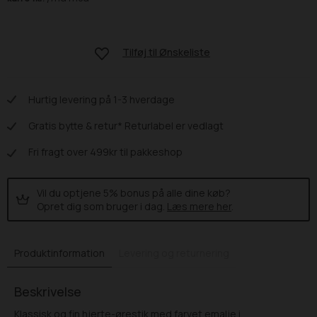
Tilføj til
Ønskeliste
Hurtig levering på 1-3 hverdage
Gratis bytte & retur* Returlabel er vedlagt
Fri fragt over 499kr til pakkeshop
Vil du optjene 5% bonus på alle dine køb?
Opret dig som bruger i dag.
Læs mere her
.
Produktinformation
Levering og returnering
Beskrivelse
Klassisk og fin hjerte-ørestik med farvet emalje i